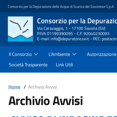
Salta
Consorzio per la Depurazione delle Acque di Scarico del Savonese S.p.A.
al
contenuto
Consorzio per la Depurazio
Block
principale
it-
Via Caravaggio, 1 - 17100 Savona (SV)
P.IVA 01199390095 - C.F. 92040230093
block-
E-mail: info@depuratore.sv.it - PEC: postace
brandingdelsito
Main
Il Consorzio
L'Ambiente
Autorizzazione
Menu
Società Trasparente
Link Utili
Block
Home
/
Archivio Avvisi
Block
Archivio Avvisi
it-
it-
block-