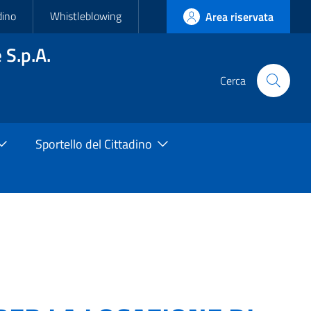
dino
Whistleblowing
Area riservata
 S.p.A.
Cerca
Cerca
nel
sito
Sportello del Cittadino