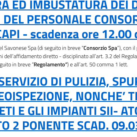
A ED IMBUSTATURA DEI D.P
 DEL PERSONALE CONSORTI
PI - scadenza ore 12.00 
el Savonese Spa (di seguito in breve “
Consorzio Spa
”), con i
ni dell’affidamento diretto - disciplinato all’art. 3.2 del Rego
guito in breve “
Regolamento”
) e all’art. 50 comma 1 lett.
ERVIZIO DI PULIZIA, SPU
EOISPEZIONE, NONCHE’ 
TI E GLI IMPIANTI SII- A
O 2 PONENTE SCAD. 09.0