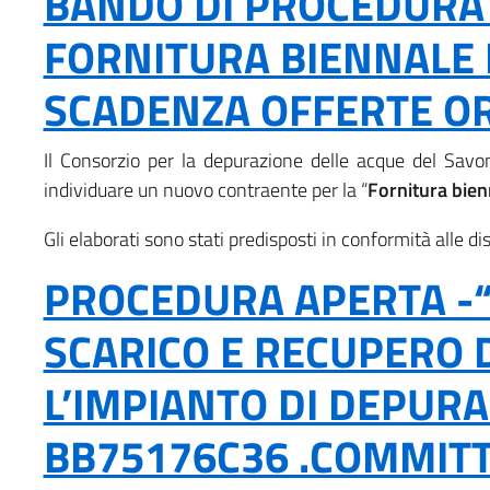
BANDO DI PROCEDURA A
FORNITURA BIENNALE D
SCADENZA OFFERTE ORE
Il C
onsorzio per la depurazione delle acque del Savo
individuare un nuovo contraente per la “
Fornitura bien
Gli elaborati sono stati predisposti in conformità alle di
PROCEDURA APERTA -“
SCARICO E RECUPERO D
L’IMPIANTO DI DEPURAZ
BB75176C36 .COMMITT-