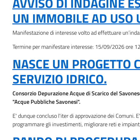
Block
AVVISO DI INDAGINE E
In
Comunicazioni
block-
italiagov-
primo
agli
it-
UN IMMOBILE AD USO 
italiagov-
breadcrumbs
piano
utenti
block-
Manifestazione di interesse volto ad effettuare un’inda
page-
italiagov-
Termine per manifestare interesse: 15/09/2026 ore 1
title
content
NASCE UN PROGETTO CO
SERVIZIO IDRICO.
Consorzio Depurazione Acque di Scarico del Savonese,
"Acque Pubbliche Savonesi".
E' dunque concluso l'iter di approvazione dei Comuni. E' 
programmare gli investimenti, migliorare reti e impiant