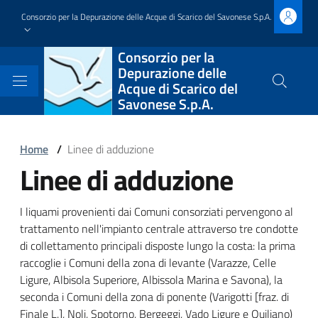
Salta
Consorzio per la Depurazione delle Acque di Scarico del Savonese S.p.A.
al
contenuto
Block
Consorzio per la
principale
Depurazione delle
it-
Acque di Scarico del
Cerca
Savonese S.p.A.
nel
block-
sito
brandingdelsito
Block
Home
/
Linee di adduzione
Linee di adduzione
it-
Block
block-
it-
Block
I liquami provenienti dai Comuni consorziati pervengono al
italiagov-
block-
trattamento nell'impianto centrale attraverso tre condotte
it-
di collettamento principali disposte lungo la costa: la prima
breadcrumbs
italiagov-
raccoglie i Comuni della zona di levante (Varazze, Celle
block-
Ligure, Albisola Superiore, Albissola Marina e Savona), la
page-
italiagov-
seconda i Comuni della zona di ponente (Varigotti [fraz. di
Finale L.], Noli, Spotorno, Bergeggi, Vado Ligure e Quiliano)