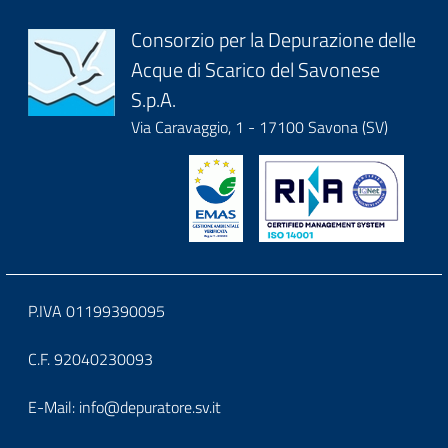
Block
Consorzio per la Depurazione delle
Acque di Scarico del Savonese
it-
S.p.A.
block-
Via Caravaggio, 1 - 17100 Savona (SV)
logoeintestazionedelsito
Block
P.IVA 01199390095
it-
C.F. 92040230093
block-
Block
E-Mail:
info@depuratore.sv.it
footerindirizzo