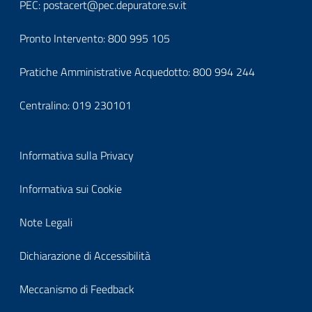
it-
PEC:
postacert@pec.depuratore.sv.it
block-
Pronto Intervento:
800 995 105
footercontatti
Pratiche Amministrative Acquedotto:
800 994 244
Centralino:
019 230101
Block
Informativa sulla Privacy
it-
Informativa sui Cookie
block-
Note Legali
footerprivacy
Dichiarazione di Accessibilità
Meccanismo di Feedback