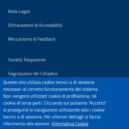
block-
Note Legali
footerprivacy
Dichiarazione di Accessibilità
Meccanismo di Feedback
Block
Società Trasparente
it-
Segnalazioni del Cittadino
block-
Questo sito utilizza cookie tecnici e di sessione
Per segnalazioni all'Organo Di Vigilanza
necessari al corretto funzionamento del sistema.
footersegnalazioni
Non vengono utilizzati cookie di profilazione, né
Link Utili
cookie di terze parti. Cliccando sul pulsante "Accetto"
si proseguirà la navigazione utilizzando solo i cookie
Covid-19
tecnici e di sessione. Per ulteriori dettagli si faccia
riferimento alla sezione
Informativa Cookie