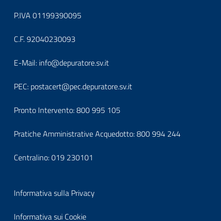
Block
P.IVA 01199390095
it-
C.F. 92040230093
block-
Block
E-Mail:
info@depuratore.sv.it
footerindirizzo
it-
PEC:
postacert@pec.depuratore.sv.it
block-
Pronto Intervento:
800 995 105
footercontatti
Pratiche Amministrative Acquedotto:
800 994 244
Centralino:
019 230101
Block
Informativa sulla Privacy
it-
Informativa sui Cookie