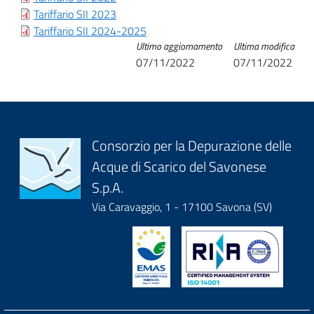
Tariffario SII 2023
Tariffario SII 2024-2025
Ultimo aggiornamento
Ultima modifica
07/11/2022
07/11/2022
Block
Consorzio per la Depurazione delle
Acque di Scarico del Savonese
it-
S.p.A.
block-
Via Caravaggio, 1 - 17100 Savona (SV)
logoeintestazionedelsito