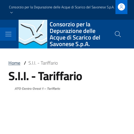
Salta
Consorzio per la Depurazione delle Acque di Scarico del Savonese S.p.A.
al
contenuto
Block
Consorzio per la
principale
Depurazione delle
it-
Acque di Scarico del
Cerca
Savonese S.p.A.
nel
block-
sito
brandingdelsito
Block
Home
/
S.I.I. - Tariffario
S.I.I. - Tariffario
it-
Block
block-
it-
Block
italiagov-
block-
it-
breadcrumbs
italiagov-
block-
page-
italiagov-