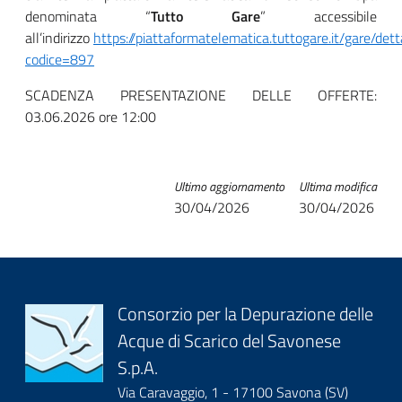
denominata “
Tutto Gare
” accessibile
all’indirizzo
https://piattaformatelematica.tuttogare.it/gare/dett
codice=897
SCADENZA PRESENTAZIONE DELLE OFFERTE:
03.06.2026 ore 12:00
Ultimo aggiornamento
Ultima modifica
30/04/2026
30/04/2026
Block
Consorzio per la Depurazione delle
Acque di Scarico del Savonese
it-
S.p.A.
block-
Via Caravaggio, 1 - 17100 Savona (SV)