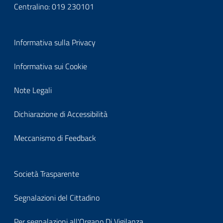
Centralino:
019 230101
Block
Informativa sulla Privacy
it-
Informativa sui Cookie
block-
Note Legali
footerprivacy
Dichiarazione di Accessibilità
Meccanismo di Feedback
Block
Società Trasparente
it-
Segnalazioni del Cittadino
block-
Per segnalazioni all'Organo Di Vigilanza