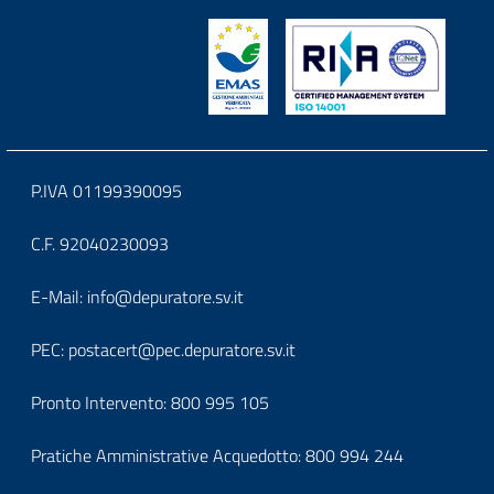
logoeintestazionedelsito
Block
P.IVA 01199390095
it-
C.F. 92040230093
block-
Block
E-Mail:
info@depuratore.sv.it
footerindirizzo
it-
PEC:
postacert@pec.depuratore.sv.it
block-
Pronto Intervento:
800 995 105
footercontatti
Pratiche Amministrative Acquedotto:
800 994 244