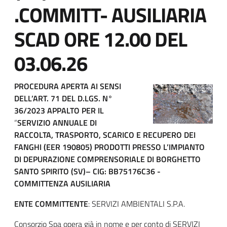
.COMMITT- AUSILIARIA
SCAD ORE 12.00 DEL
03.06.26
Block
PROCEDURA APERTA AI SENSI
DELL’ART. 71 DEL D.LGS. N°
it-
36/2023 APPALTO PER IL
“
SERVIZIO ANNUALE DI
block-
RACCOLTA, TRASPORTO, SCARICO E RECUPERO DEI
italiagov-
FANGHI (EER 190805) PRODOTTI PRESSO L’IMPIANTO
DI DEPURAZIONE COMPRENSORIALE DI BORGHETTO
content
SANTO SPIRITO (SV)– CIG: BB75176C36 -
COMMITTENZA AUSILIARIA
ENTE COMMITTENTE
: SERVIZI AMBIENTALI S.P.A.
Consorzio Spa opera già in nome e per conto di SERVIZI