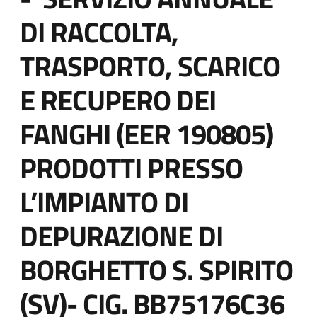
block-
DI RACCOLTA,
italiagov-
TRASPORTO, SCARICO
page-
E RECUPERO DEI
title
FANGHI (EER 190805)
PRODOTTI PRESSO
L’IMPIANTO DI
DEPURAZIONE DI
BORGHETTO S. SPIRITO
(SV)- CIG. BB75176C36