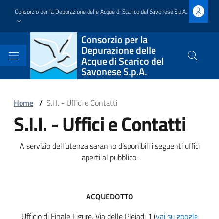
Salta
Consorzio per la Depurazione delle Acque di Scarico del Savonese S.p.A.
al
contenuto
Block
Consorzio per la
principale
Depurazione delle
it-
Acque di Scarico del
Cerca
Savonese S.p.A.
nel
block-
sito
brandingdelsito
Block
Home
/
S.I.I. - Uffici e Contatti
S.I.I. - Uffici e Contatti
it-
Block
block-
it-
Block
A servizio dell’utenza saranno disponibili i seguenti uffici
italiagov-
block-
aperti al pubblico:
it-
breadcrumbs
italiagov-
block-
page-
ACQUEDOTTO
italiagov-
Ufficio di Finale Ligure, Via delle Pleiadi 1 (
vai su google