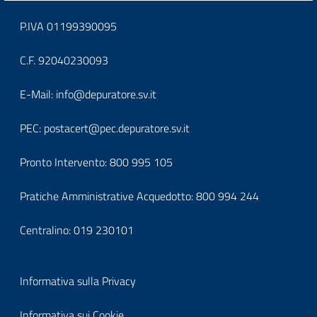
Block
P.IVA 01199390095
it-
C.F. 92040230093
block-
Block
E-Mail:
info@depuratore.sv.it
footerindirizzo
it-
PEC:
postacert@pec.depuratore.sv.it
block-
Pronto Intervento:
800 995 105
footercontatti
Pratiche Amministrative Acquedotto:
800 994 244
Centralino:
019 230101
Block
Informativa sulla Privacy
it-
Informativa sui Cookie