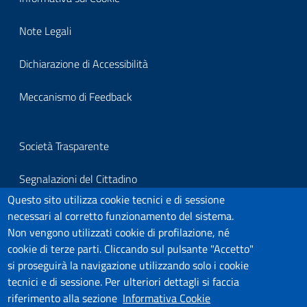
block-
Note Legali
footerprivacy
Dichiarazione di Accessibilità
Meccanismo di Feedback
Block
Società Trasparente
it-
Segnalazioni del Cittadino
block-
Questo sito utilizza cookie tecnici e di sessione
Per segnalazioni all'Organo Di Vigilanza
necessari al corretto funzionamento del sistema.
footersegnalazioni
Non vengono utilizzati cookie di profilazione, né
Link Utili
cookie di terze parti. Cliccando sul pulsante "Accetto"
si proseguirà la navigazione utilizzando solo i cookie
Covid-19
tecnici e di sessione. Per ulteriori dettagli si faccia
riferimento alla sezione
Informativa Cookie