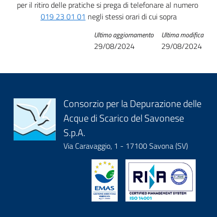
per il ritiro delle pratiche si prega di telefonare al numero
019 23 01 01
negli stessi orari di cui sopra
Ultimo aggiornamento
Ultima modifica
29/08/2024
29/08/2024
Block
Consorzio per la Depurazione delle
Acque di Scarico del Savonese
it-
S.p.A.
block-
Via Caravaggio, 1 - 17100 Savona (SV)
logoeintestazionedelsito