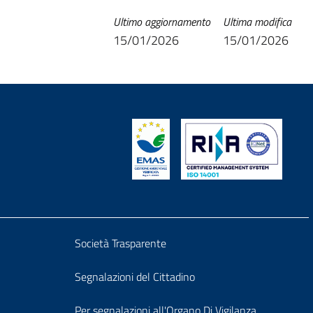
Ultimo aggiornamento
Ultima modifica
15/01/2026
15/01/2026
Block
Società Trasparente
it-
Segnalazioni del Cittadino
Per segnalazioni all'Organo Di Vigilanza