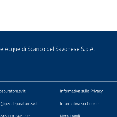
e Acque di Scarico del Savonese S.p.A.
o
Block
epuratore.sv.it
Informativa sulla Privacy
it-
t@pec.depuratore.sv.it
Informativa sui Cookie
ento:
800 995 105
Note Legali