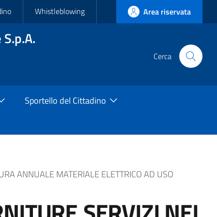
dino
Whistleblowing
Area riservata
 S.p.A.
Cerca
Cerca
nel
sito
Sportello del Cittadino
TURA ANNUALE MATERIALE ELETTRICO AD USO
NITURE,SERVIZI NEI