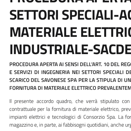
italiagov-
it-
SETTORI SPECIALI
breadcrumbs
block-
MATERIALE ELETTR
italiagov-
INDUSTRIALE-SACDE
page-
title
Block
PROCEDURA APERTA AI SENSI DELL’ART. 10 DEL RE
E SERVIZI DI INGEGNERIA NEI SETTORI SPECIALI
it-
SCARICO DEL SAVONESE SPA PER LA STIPULA DI 
FORNITURA DI MATERIALE ELETTRICO PREVALENTEM
block-
Il presente accordo quadro, che verrà stipulato con
italiagov-
contrattuale per la fornitura di materiale elettrico, p
impianti elettrici e tecnologici di Consorzio Spa. La for
content
magazzino e, in parte, ai fabbisogni quotidiani, anche ur