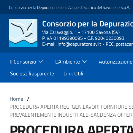
Salta
Consorzio per la Depurazione delle Acque di Scarico del Savonese S.p.A.
al
contenuto
Consorzio per la Depurazio
Block
principale
it-
Via Caravaggio, 1 - 17100 Savona (SV)
P.IVA 01199390095 - C.F. 92040230093
block-
E-mail: info@depuratore.sv.it - PEC: postace
brandingdelsito
Main
Il Consorzio
L'Ambiente
Autorizzazione
Menu
Società Trasparente
Link Utili
Block
Home
/
PROCEDURA APERTA REG. GEN.LAVORI,FORNITURE,S
it-
PREVALENTEMENTE INDUSTRIALE-SACDENZA OFFERTE
block-
Block
PROCEDURA APERTA 