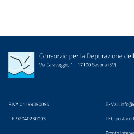
Block
Consorzio per la Depurazione dell
Via Caravaggio, 1 - 17100 Savona (SV)
it-
block-
logoeintestazionedelsit
Block
Block
P.IVA 01199390095
E-Mail:
info@d
it-
it-
C.F. 92040230093
PEC:
postacer
Pronto Interv