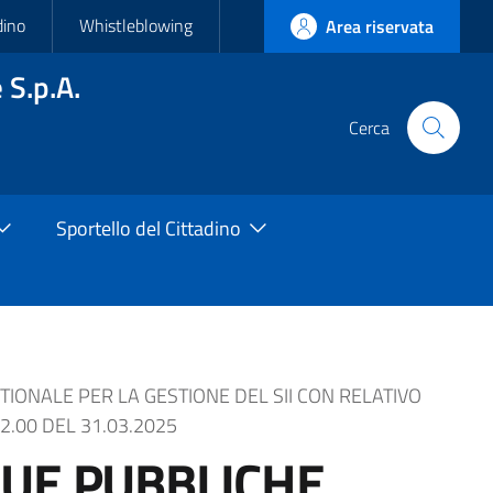
dino
Whistleblowing
Area riservata
 S.p.A.
Cerca
Cerca
nel
sito
Sportello del Cittadino
IONALE PER LA GESTIONE DEL SII CON RELATIVO
2.00 DEL 31.03.2025
QUE PUBBLICHE