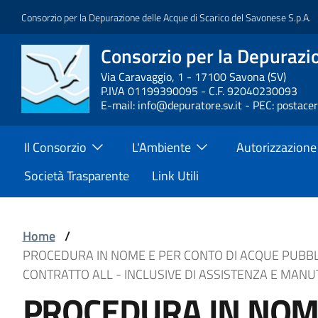
Salta
Consorzio per la Depurazione delle Acque di Scarico del Savonese S.p.A.
al
contenuto
Consorzio per la Depurazio
Block
principale
it-
Via Caravaggio, 1 - 17100 Savona (SV)
P.IVA 01199390095 - C.F. 92040230093
block-
E-mail: info@depuratore.sv.it - PEC: postace
brandingdelsito
Main
Il Consorzio
L'Ambiente
Autorizzazione
Menu
Società Trasparente
Link Utili
Block
Home
/
PROCEDURA IN NOME E PER CONTO DI ACQUE PUBBLI
it-
CONTRATTO ALL - INCLUSIVE DI ASSISTENZA E MANU
block-
Block
PROCEDURA IN NOME