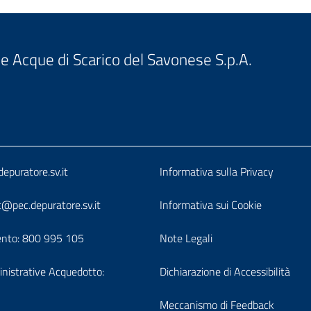
e Acque di Scarico del Savonese S.p.A.
o
Block
epuratore.sv.it
Informativa sulla Privacy
it-
t@pec.depuratore.sv.it
Informativa sui Cookie
-
block-
ento:
800 995 105
Note Legali
rcontatti
footerprivac
nistrative Acquedotto:
Dichiarazione di Accessibilità
Meccanismo di Feedback