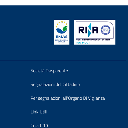
Block
Società Trasparente
it-
Segnalazioni del Cittadino
block-
Per segnalazioni all'Organo Di Vigilanza
y
footersegnalazioni
Link Utili
Covid-19