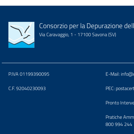
Block
Consorzio per la Depurazione dell
Via Caravaggio, 1 - 17100 Savona (SV)
it-
block-
logoeintestazionedelsit
Block
Block
P.IVA 01199390095
E-Mail:
info@d
it-
it-
C.F. 92040230093
PEC:
postacer
block-
block
Pronto Interv
footerindirizzo
foote
Pratiche Ammi
800 994 244