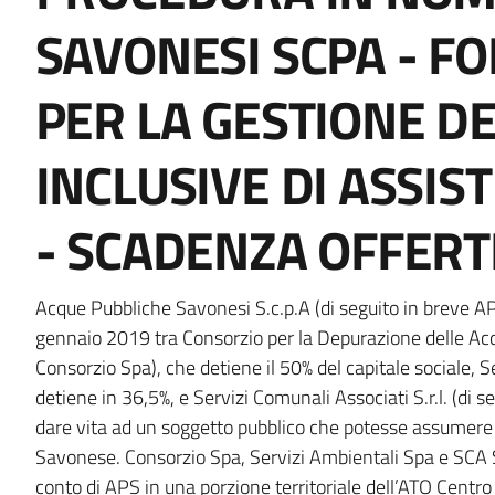
italiagov-
it-
SAVONESI SCPA - F
breadcrumbs
block-
PER LA GESTIONE DE
italiagov-
INCLUSIVE DI ASSI
page-
- SCADENZA OFFERTE
title
Block
Acque Pubbliche Savonesi S.c.p.A (di seguito in breve APS
gennaio 2019 tra Consorzio per la Depurazione delle Acq
it-
Consorzio Spa), che detiene il 50% del capitale sociale, S
detiene in 36,5%, e Servizi Comunali Associati S.r.l. (di s
block-
dare vita ad un soggetto pubblico che potesse assumere l
Savonese. Consorzio Spa, Servizi Ambientali Spa e SCA Sp
italiagov-
conto di APS in una porzione territoriale dell’ATO Centro