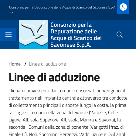
Salta
Consorzio per la Depurazione delle Acque di Scarico del Savonese S.p.A.
al
contenuto
Block
Consorzio per la
principale
Depurazione delle
it-
Acque di Scarico del
Cerca
Savonese S.p.A.
nel
block-
sito
brandingdelsito
Block
Home
/
Linee di adduzione
Linee di adduzione
it-
Block
block-
it-
Block
I liquami provenienti dai Comuni consorziati pervengono al
italiagov-
block-
trattamento nell'impianto centrale attraverso tre condotte
it-
di collettamento principali disposte lungo la costa: la prima
breadcrumbs
italiagov-
raccoglie i Comuni della zona di levante (Varazze, Celle
block-
Ligure, Albisola Superiore, Albissola Marina e Savona), la
page-
italiagov-
seconda i Comuni della zona di ponente (Varigotti [fraz. di
Finale L.], Noli, Spotorno, Bergeggi, Vado Ligure e Quiliano)