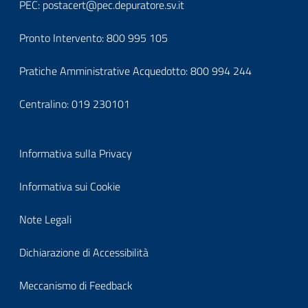
it-
PEC:
postacert@pec.depuratore.sv.it
block-
Pronto Intervento:
800 995 105
footercontatti
Pratiche Amministrative Acquedotto:
800 994 244
Centralino:
019 230101
Block
Informativa sulla Privacy
it-
Informativa sui Cookie
block-
Note Legali
footerprivacy
Dichiarazione di Accessibilità
Meccanismo di Feedback