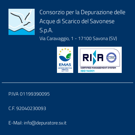
Block
Consorzio per la Depurazione delle
Acque di Scarico del Savonese
it-
S.p.A.
block-
Via Caravaggio, 1 - 17100 Savona (SV)
logoeintestazionedelsito
Block
P.IVA 01199390095
it-
C.F. 92040230093
block-
Block
E-Mail:
info@depuratore.sv.it
footerindirizzo