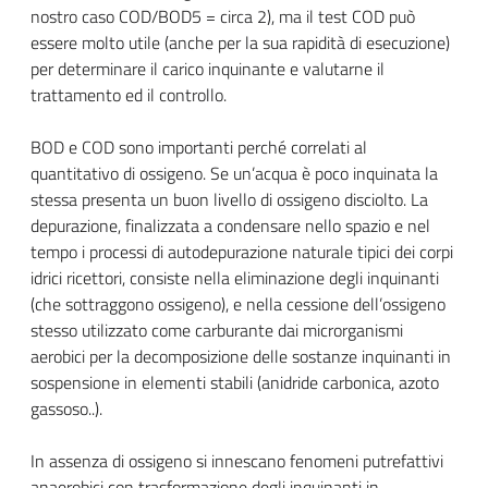
nostro caso COD/BOD
5
= circa 2), ma il test COD può
essere molto utile (anche per la sua rapidità di esecuzione)
per determinare il carico inquinante e valutarne il
trattamento ed il controllo.
BOD e COD sono importanti perché correlati al
quantitativo di ossigeno. Se un’acqua è poco inquinata la
stessa presenta un buon livello di ossigeno disciolto. La
depurazione, finalizzata a condensare nello spazio e nel
tempo i processi di autodepurazione naturale tipici dei corpi
idrici ricettori, consiste nella eliminazione degli inquinanti
(che sottraggono ossigeno), e nella cessione dell’ossigeno
stesso utilizzato come carburante dai microrganismi
aerobici per la decomposizione delle sostanze inquinanti in
sospensione in elementi stabili (anidride carbonica, azoto
gassoso..).
In assenza di ossigeno si innescano fenomeni putrefattivi
anaerobici con trasformazione degli inquinanti in