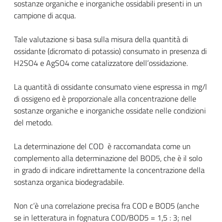
sostanze organiche e inorganiche ossidabili presenti in un
campione di acqua.
Tale valutazione si basa sulla misura della quantità di
ossidante (dicromato di potassio) consumato in presenza di
H
2
SO
4
e AgSO
4
come catalizzatore dell’ossidazione.
La quantità di ossidante consumato viene espressa in mg/l
di ossigeno ed è proporzionale alla concentrazione delle
sostanze organiche e inorganiche ossidate nelle condizioni
del metodo.
La determinazione del COD è raccomandata come un
complemento alla determinazione del BOD
5
, che è il solo
in grado di indicare indirettamente la concentrazione della
sostanza organica biodegradabile.
Non c’è una correlazione precisa fra COD e BOD
5
(anche
se in letteratura in fognatura COD/BOD
5
= 1,5 : 3; nel