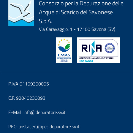
Block
Consorzio per la Depurazione delle
Acque di Scarico del Savonese
it-
S.p.A.
block-
Via Caravaggio, 1 - 17100 Savona (SV)
logoeintestazionedelsito
Block
P.IVA 01199390095
it-
C.F. 92040230093
block-
Block
E-Mail:
info@depuratore.sv.it
footerindirizzo
it-
PEC:
postacert@pec.depuratore.sv.it