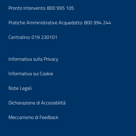
block-
Pronto Intervento:
800 995 105
footercontatti
Pratiche Amministrative Acquedotto:
800 994 244
Centralino:
019 230101
Block
Informativa sulla Privacy
it-
Informativa sui Cookie
block-
Note Legali
footerprivacy
Dichiarazione di Accessibilità
Meccanismo di Feedback