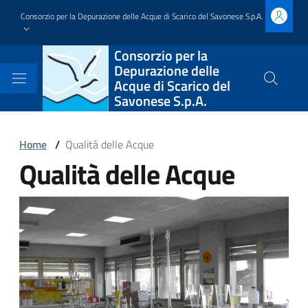
Salta
Consorzio per la Depurazione delle Acque di Scarico del Savonese S.p.A.
al
contenuto
Block
Consorzio per la
principale
Depurazione delle
it-
Acque di Scarico del
Cerca
Savonese S.p.A.
nel
block-
sito
brandingdelsito
Block
Home
/
Qualità delle Acque
Qualità delle Acque
it-
Block
block-
it-
Block
italiagov-
block-
it-
breadcrumbs
italiagov-
block-
page-
italiagov-