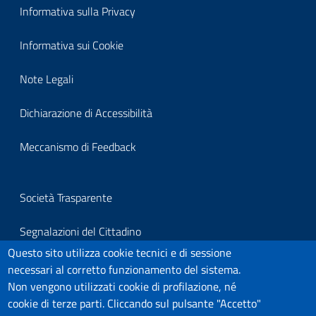
Block
Informativa sulla Privacy
it-
Informativa sui Cookie
block-
Note Legali
footerprivacy
Dichiarazione di Accessibilità
Meccanismo di Feedback
Block
Società Trasparente
it-
Segnalazioni del Cittadino
block-
Questo sito utilizza cookie tecnici e di sessione
Per segnalazioni all'Organo Di Vigilanza
necessari al corretto funzionamento del sistema.
footersegnalazioni
Non vengono utilizzati cookie di profilazione, né
Link Utili
cookie di terze parti. Cliccando sul pulsante "Accetto"