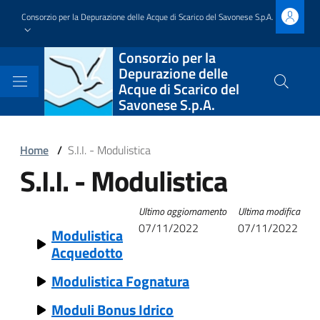
Salta
Consorzio per la Depurazione delle Acque di Scarico del Savonese S.p.A.
al
contenuto
Block
Consorzio per la
principale
Depurazione delle
it-
Acque di Scarico del
Cerca
Savonese S.p.A.
nel
block-
sito
brandingdelsito
Block
Home
/
S.I.I. - Modulistica
S.I.I. - Modulistica
it-
Block
block-
it-
Block
Ultimo aggiornamento
Ultima modifica
italiagov-
block-
07/11/2022
07/11/2022
Modulistica
it-
Acquedotto
breadcrumbs
italiagov-
block-
Modulistica Fognatura
page-
italiagov-
Moduli Bonus Idrico