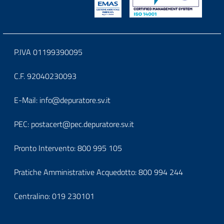
Block
P.IVA 01199390095
it-
C.F. 92040230093
block-
Block
E-Mail:
info@depuratore.sv.it
footerindirizzo
it-
PEC:
postacert@pec.depuratore.sv.it
block-
Pronto Intervento:
800 995 105
footercontatti
Pratiche Amministrative Acquedotto:
800 994 244
Centralino:
019 230101