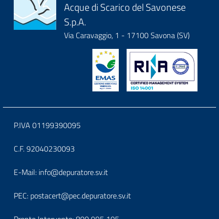
Acque di Scarico del Savonese
it-
S.p.A.
block-
Via Caravaggio, 1 - 17100 Savona (SV)
logoeintestazionedelsito
Block
P.IVA 01199390095
it-
C.F. 92040230093
block-
Block
E-Mail:
info@depuratore.sv.it
footerindirizzo
it-
PEC:
postacert@pec.depuratore.sv.it
block-
Pronto Intervento:
800 995 105