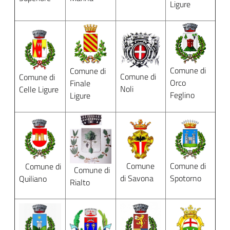
title
content
Ligure
Comune di
Comune di
Comune di
Comune di
Orco
Finale
Noli
Celle Ligure
Feglino
Ligure
Comune
Comune di
Comune di
Comune di
di Savona
Spotorno
Quiliano
Rialto