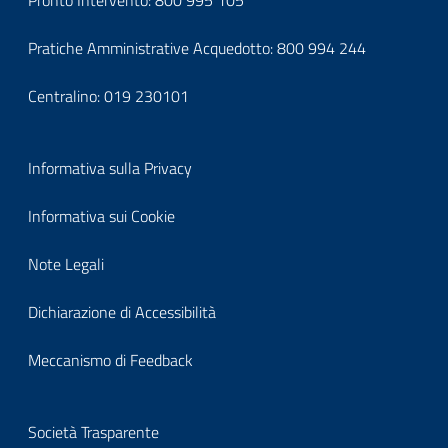
footercontatti
Pratiche Amministrative Acquedotto:
800 994 244
Centralino:
019 230101
Block
Informativa sulla Privacy
it-
Informativa sui Cookie
block-
Note Legali
footerprivacy
Dichiarazione di Accessibilità
Meccanismo di Feedback
Block
Società Trasparente