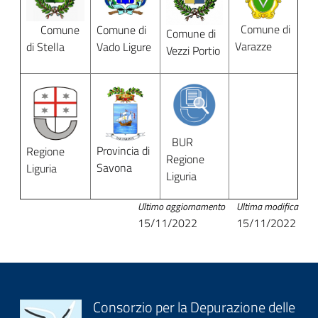
Comune di
Comune
Comune di
Comune di
Varazze
di Stella
Vado Ligure
Vezzi Portio
BUR
Provincia di
Regione
Regione
Savona
Liguria
Liguria
Ultimo aggiornamento
Ultima modifica
15/11/2022
15/11/2022
Block
Consorzio per la Depurazione delle