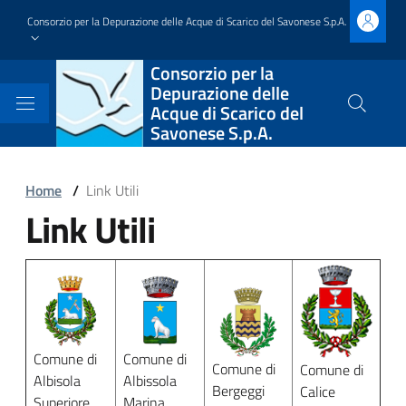
Salta
Consorzio per la Depurazione delle Acque di Scarico del Savonese S.p.A.
al
contenuto
Block
Consorzio per la
principale
Depurazione delle
it-
Acque di Scarico del
Cerca
Savonese S.p.A.
nel
block-
sito
brandingdelsito
Block
Home
/
Link Utili
Link Utili
it-
Block
block-
it-
Block
italiagov-
block-
it-
breadcrumbs
italiagov-
block-
Comune di
Comune di
page-
Comune di
Comune di
italiagov-
Albisola
Albissola
Bergeggi
Calice
Superiore
Marina